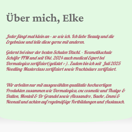
Über mich, Elke
Jeder fängt mal klein an – so wie ich. Ich liebe Beauty und die
Ergebnisse und teile diese gerne mit anderen.
Gelernt bei einer der besten Schulen Dtschl. - Kosmetikschule
Schäfer FFM und seit Okt. 2024 auch medical Expert bei
Dermalogica zertifiziert/gelistet :-). Zudem bin ich seit Juli 2025
Needling Masterclass zertifiziert sowie Fruchtsäure zertifiziert.
Wir arbeiten nur mit ausgewählten qualitativ hochwertigen
Produkten zusammen wie Dermalogica, cnc cosmetic und Thalgo &
Dalton, Monteil & Dr Grandel sowie Alessandro, Baehr, Emmi &
Neonail und achten auf regelmäßige Fortbildungen und Austausch.